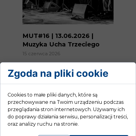
MUT#16 | 13.06.2026 |
Muzyka Ucha Trzeciego
15 czerwca 2026
Ponad dekada muzycznych
Zgoda na pliki cookie
spotkań i twórczej wolności
Szesnasta odsłona cyklu Muzyka
Ucha Trzeciego po raz kolejny...
Cookies to małe pliki danych, które są
przechowywane na Twoim urządzeniu podczas
przeglądania stron internetowych. Używamy ich
do poprawy działania serwisu, personalizacji treści,
oraz analizy ruchu na stronie.