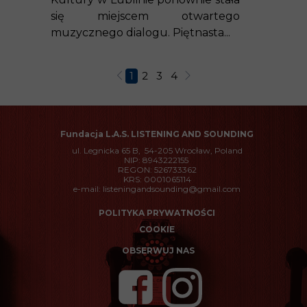
się miejscem otwartego
muzycznego dialogu. Piętnasta...
1
2
3
4
Fundacja
L.A.S. LISTENING AND SOUNDING
ul. Legnicka 65 B, 54-205 Wrocław, Poland
NIP: 8943222155
REGON: 526733362
KRS: 0001065114
e-mail: listeningandsounding@gmail.com
POLITYKA PRYWATNOŚCI
COOKIE
OBSERWUJ NAS