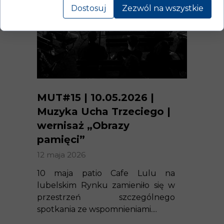
Dostosuj
Zezwól na wszystkie
MUT#15 | 10.05.2026 |
Muzyka Ucha Trzeciego |
wernisaż „Obrazy
pamięci”
12 maja 2026
10 maja patio Cafe Lulu na
lubelskim Rynku zamieniło się w
przestrzeń szczególnego
spotkania ze wspomnieniami....