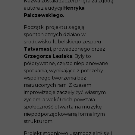
Nazwa została zaczerpnięta za zgodą
autora z audycji
Henryka
Palczewskiego.
Początki projektu sięgają
spontanicznych działań w
środowisku lubelskiego zespołu
Tatvamasi
, prowadzonego przez
Grzegorza Lesiaka
. Były to
półprywatne, często nieplanowane
spotkania, wynikające z potrzeby
wspólnego tworzenia bez
narzuconych ram. Z czasem
improwizacje zaczęły żyć własnym
życiem, a wokół nich powstała
społeczność otwarta na muzykę
niepodporządkowaną formalnym
strukturom.
Projekt stopniowo usamodzielnił się i