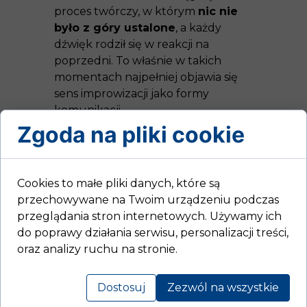
proces twórczy, w którym
nic nie
było z góry ustalone
, a każdy
dźwięk rodził się w reakcji na
poprzedni. To właśnie w takich
momentach najpełniej objawia się
sens improwizacji jako formy
komunikacji.
Zgoda na pliki cookie
III set: wspólnota dźwięku
Kulminacją wieczoru był trzeci set, w
Cookies to małe pliki danych, które są
którym na scenie spotkali się wszyscy
przechowywane na Twoim urządzeniu podczas
artyści:
przeglądania stron internetowych. Używamy ich
Roberto Delira – lutnia
do poprawy działania serwisu, personalizacji treści,
Isabel Anders – fortepian
oraz analizy ruchu na stronie.
Krzysztof Kasprzyk – saksofon,
elektronika
Dostosuj
Zezwól na wszystkie
Łukasz Downar
– bas,