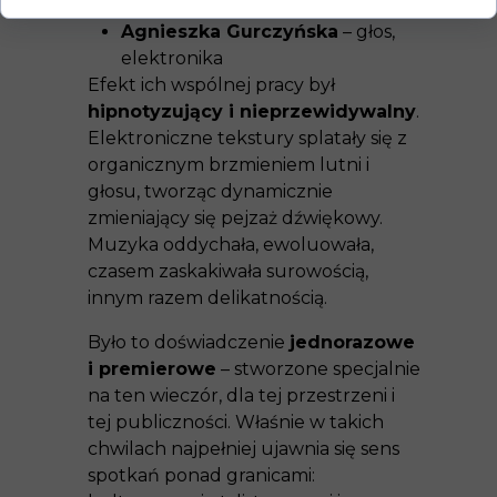
elektronika
Agnieszka Gurczyńska
– głos,
elektronika
Efekt ich wspólnej pracy był
hipnotyzujący i nieprzewidywalny
.
Elektroniczne tekstury splatały się z
organicznym brzmieniem lutni i
głosu, tworząc dynamicznie
zmieniający się pejzaż dźwiękowy.
Muzyka oddychała, ewoluowała,
czasem zaskakiwała surowością,
innym razem delikatnością.
Było to doświadczenie
jednorazowe
i premierowe
– stworzone specjalnie
na ten wieczór, dla tej przestrzeni i
tej publiczności. Właśnie w takich
chwilach najpełniej ujawnia się sens
spotkań ponad granicami: