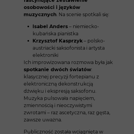
fascynujące zestawienie
osobowości i języków
muzycznych
. Na scenie spotkali się:
Isabel Anders
– niemiecko-
kubańska pianistka
Krzysztof Kasprzyk
– polsko-
austriacki saksofonista i artysta
elektroniki
Ich improwizowana rozmowa była jak
spotkanie dwóch światów
:
klasycznej precyzji fortepianu z
elektroniczną dekonstrukcją
dźwięku i ekspresją saksofonu.
Muzyka pulsowała napięciem,
zmiennością i nieoczywistymi
zwrotami – raz ascetyczna, raz gęsta,
zawsze uważna.
Publiczność została wciągnięta w