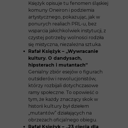
Księżyk opisuje tu fenomen śląskiej
komuny Oneiron i podziemia
artystycznego, pokazując, jak w
ponurych realiach PRL-u, bez
wsparcia jakichkolwiek instytucji, z
czystej potrzeby wolności rodziła
się mistyczna, niezależna sztuka.
Rafał Księżyk – „Wywracanie
kultury. O dandysach,
hipsterach i mutantach”
Genialny zbiór esejów o figurach
outsiderów i rewolucjonistów,
którzy rozbijali dotychczasowe
ramy społeczne. To opowieść o
tym, że każdy znaczący skok w
historii kultury był dziełem
„mutantów” działających na
obrzeżach oficjalnego obiegu.
Rafał Księżyk – „23 cięcia dla