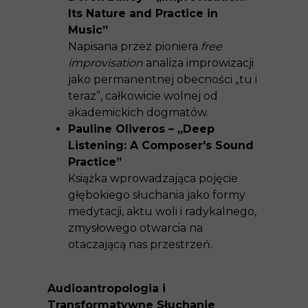
Its Nature and Practice in
Music”
Napisana przez pioniera
free
improvisation
analiza improwizacji
jako permanentnej obecności „tu i
teraz”, całkowicie wolnej od
akademickich dogmatów.
Pauline Oliveros – „Deep
Listening: A Composer's Sound
Practice”
Książka wprowadzająca pojęcie
głębokiego słuchania jako formy
medytacji, aktu woli i radykalnego,
zmysłowego otwarcia na
otaczającą nas przestrzeń.
Audioantropologia i
Transformatywne Słuchanie