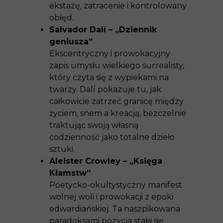
ekstazę, zatracenie i kontrolowany
obłęd.
Salvador Dalí – „Dziennik
geniusza”
Ekscentryczny i prowokacyjny
zapis umysłu wielkiego surrealisty,
który czyta się z wypiekami na
twarzy. Dalí pokazuje tu, jak
całkowicie zatrzeć granicę między
życiem, snem a kreacją, bezczelnie
traktując swoją własną
codzienność jako totalne dzieło
sztuki.
Aleister Crowley – „Księga
Kłamstw”
Poetycko-okultystyczny manifest
wolnej woli i prowokacji z epoki
edwardiańskiej. Ta naszpikowana
paradoksami pozycja stała się