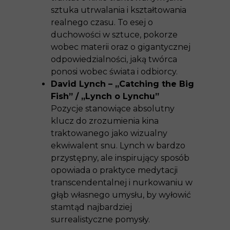
sztuka utrwalania i kształtowania
realnego czasu. To esej o
duchowości w sztuce, pokorze
wobec materii oraz o gigantycznej
odpowiedzialności, jaką twórca
ponosi wobec świata i odbiorcy.
David Lynch – „Catching the Big
Fish” / „Lynch o Lynchu”
Pozycje stanowiące absolutny
klucz do zrozumienia kina
traktowanego jako wizualny
ekwiwalent snu. Lynch w bardzo
przystępny, ale inspirujący sposób
opowiada o praktyce medytacji
transcendentalnej i nurkowaniu w
głąb własnego umysłu, by wyłowić
stamtąd najbardziej
surrealistyczne pomysły.