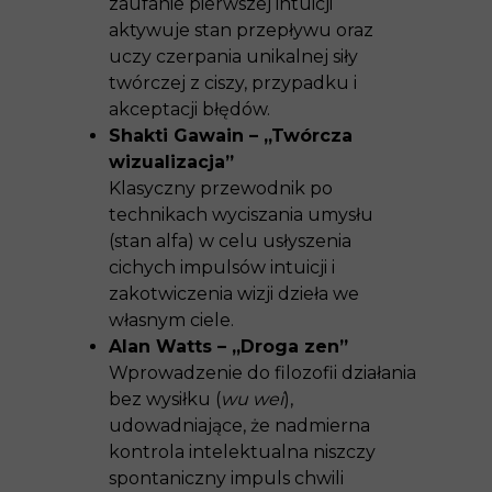
zaufanie pierwszej intuicji
aktywuje stan przepływu oraz
uczy czerpania unikalnej siły
twórczej z ciszy, przypadku i
akceptacji błędów.
Shakti Gawain – „Twórcza
wizualizacja”
Klasyczny przewodnik po
technikach wyciszania umysłu
(stan alfa) w celu usłyszenia
cichych impulsów intuicji i
zakotwiczenia wizji dzieła we
własnym ciele.
Alan Watts – „Droga zen”
Wprowadzenie do filozofii działania
bez wysiłku (
wu wei
),
udowadniające, że nadmierna
kontrola intelektualna niszczy
spontaniczny impuls chwili