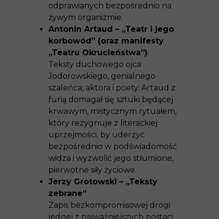
odprawianych bezpośrednio na
żywym organizmie.
Antonin Artaud – „Teatr i jego
korbowód” (oraz manifesty
„Teatru Okrucieństwa”)
Teksty duchowego ojca
Jodorowskiego, genialnego
szaleńca, aktora i poety. Artaud z
furią domagał się sztuki będącej
krwawym, mistycznym rytuałem,
który rezygnuje z literackiej
uprzejmości, by uderzyć
bezpośrednio w podświadomość
widza i wyzwolić jego stłumione,
pierwotne siły życiowe.
Jerzy Grotowski – „Teksty
zebrane”
Zapis bezkompromisowej drogi
jednej z najważniejszych postaci