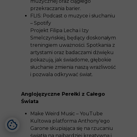
muzycznej oraz ciągłego
przekraczania barier.
FLIS: Podcast o muzyce i słuchaniu
– Spotify
Projekt Filipa Lecha i Izy
Smelczyńskiej, będący doskonałym
treningiem uważności. Spotkania z
artystami oraz badaczami dźwięku
pokazują, jak świadome, głębokie
słuchanie zmienia naszą wrażliwość
i pozwala odkrywać świat.
Anglojęzyczne Perełki z Całego
Świata
Make Weird Music – YouTube
Kultowa platforma Anthony'ego
Garone skupiająca się na rzucaniu
światła na najbardziej kreatywną i