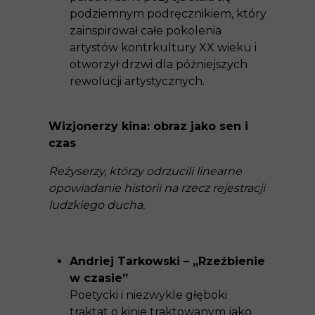
podziemnym podręcznikiem, który
zainspirował całe pokolenia
artystów kontrkultury XX wieku i
otworzył drzwi dla późniejszych
rewolucji artystycznych.
Wizjonerzy kina: obraz jako sen i
czas
Reżyserzy, którzy odrzucili linearne
opowiadanie historii na rzecz rejestracji
ludzkiego ducha.
Andriej Tarkowski – „Rzeźbienie
w czasie”
Poetycki i niezwykle głęboki
traktat o kinie traktowanym jako