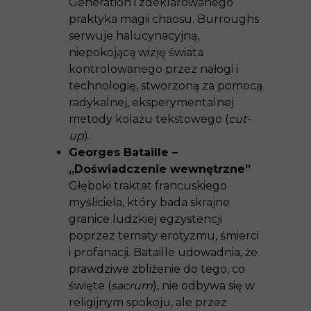
Generation i zdeklarowanego
praktyka magii chaosu. Burroughs
serwuje halucynacyjną,
niepokojącą wizję świata
kontrolowanego przez nałogi i
technologię, stworzoną za pomocą
radykalnej, eksperymentalnej
metody kolażu tekstowego (
cut-
up
).
Georges Bataille –
„Doświadczenie wewnętrzne”
Głęboki traktat francuskiego
myśliciela, który bada skrajne
granice ludzkiej egzystencji
poprzez tematy erotyzmu, śmierci
i profanacji. Bataille udowadnia, że
prawdziwe zbliżenie do tego, co
święte (
sacrum
), nie odbywa się w
religijnym spokoju, ale przez